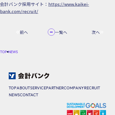
会計バンク採用サイト：
https://www.kaikei-
bank.com/recruit/
前へ
一覧へ
次へ
TOP
NEWS
TOP
ABOUT
SERVICE
PARTNER
COMPANY
RECRUIT
NEWS
CONTACT