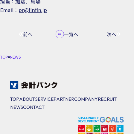
担当：加藤、馬場
Email：
pr@finfin.jp
前へ
一覧へ
次へ
TOP
NEWS
TOP
ABOUT
SERVICE
PARTNER
COMPANY
RECRUIT
NEWS
CONTACT